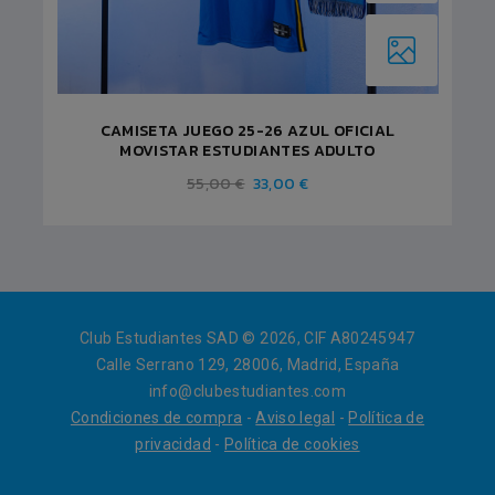
CAMISETA JUEGO 25-26 AZUL OFICIAL
MOVISTAR ESTUDIANTES ADULTO
55,00 €
33,00 €
Club Estudiantes SAD © 2026, CIF A80245947
Calle Serrano 129, 28006, Madrid, España
info@clubestudiantes.com
Condiciones de compra
-
Aviso legal
-
Política de
privacidad
-
Política de cookies