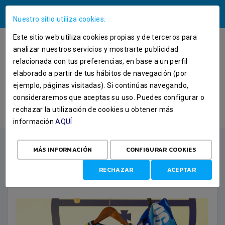
ÁREA USUARIOS
Nuestro sitio utiliza cookies.
Este sitio web utiliza cookies propias y de terceros para
CAMISETA JUEGO 25-26 AMARILLA
analizar nuestros servicios y mostrarte publicidad
OFICIAL MOVISTAR ESTUDIANTES
relacionada con tus preferencias, en base a un perfil
elaborado a partir de tus hábitos de navegación (por
INFANTIL
ejemplo, páginas visitadas). Si continúas navegando,
consideraremos que aceptas su uso. Puedes configurar o
INICIO
TIENDA
ROPA DE JUEGO
CAMISETA JUEGO 25-26 AMARILLA OFICIAL MOVISTAR
rechazar la utilización de cookies u obtener más
ESTUDIANTES INFANTIL
información
AQUÍ
MÁS INFORMACIÓN
CONFIGURAR COOKIES
RECHAZAR
ACEPTAR